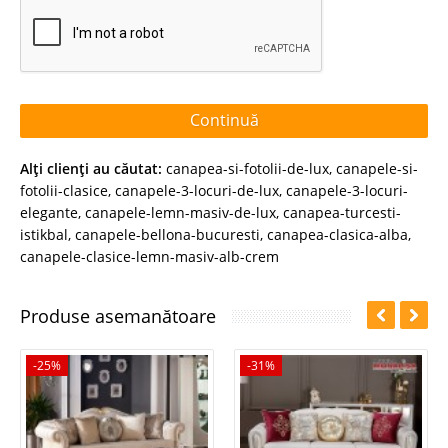
Continuă
Alţi clienţi au căutat:
canapea-si-fotolii-de-lux
,
canapele-si-
fotolii-clasice
,
canapele-3-locuri-de-lux
,
canapele-3-locuri-
elegante
,
canapele-lemn-masiv-de-lux
,
canapea-turcesti-
istikbal
,
canapele-bellona-bucuresti
,
canapea-clasica-alba
,
canapele-clasice-lemn-masiv-alb-crem
Produse asemanătoare
-25%
-31%