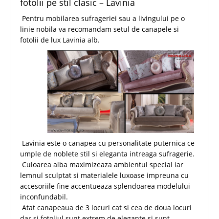
fotolii pe stil clasic – Lavinia
Pentru mobilarea sufrageriei sau a livingului pe o
linie nobila va recomandam setul de canapele si
fotolii de lux Lavinia alb.
Lavinia este o canapea cu personalitate puternica ce
umple de noblete stil si eleganta intreaga sufragerie.
Culoarea alba maximizeaza ambientul special iar
lemnul sculptat si materialele luxoase impreuna cu
accesoriile fine accentueaza splendoarea modelului
inconfundabil.
Atat canapeaua de 3 locuri cat si cea de doua locuri
dar si fotoliul sunt extrem de elegante si sunt