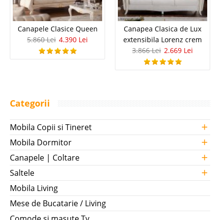
Canapele Clasice Queen
Canapea Clasica de Lux
5.860 Lei
4.390 Lei
extensibila Lorenz crem
3.866 Lei
2.669 Lei
Categorii
+
Mobila Copii si Tineret
+
Mobila Dormitor
+
Canapele | Coltare
+
Saltele
Mobila Living
Mese de Bucatarie / Living
Comode si masute Tv