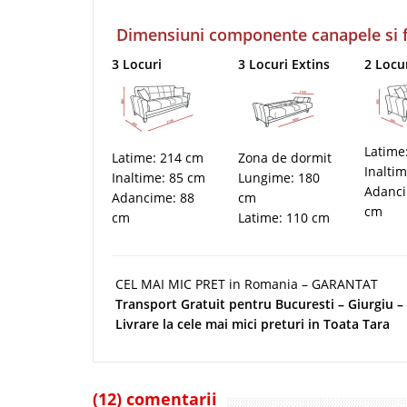
Dimensiuni componente canapele si fo
3 Locuri
3 Locuri Extins
2 Locu
Latime
Latime: 214 cm
Zona de dormit
Inalti
Inaltime: 85 cm
Lungime: 180
Adanci
Adancime: 88
cm
cm
cm
Latime: 110 cm
CEL MAI MIC PRET in Romania – GARANTAT
Transport Gratuit pentru Bucuresti – Giurgiu – C
Livrare la cele mai mici preturi in Toata Tara
(12) comentarii