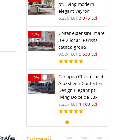
pt. living modern
elegant Veyron
5.299 Lei
3.075 Lei
Coltar extensibil mare
-42%
3 + 2 locuri Perissa
catifea grena
9.534 Lei
5.530 Lei
Canapea Chesterfield
-42%
Albastra ⭐ Confort si
Design Elegant pt.
living Dolce de Lux
7.207 Lei
4.180 Lei
Categorii