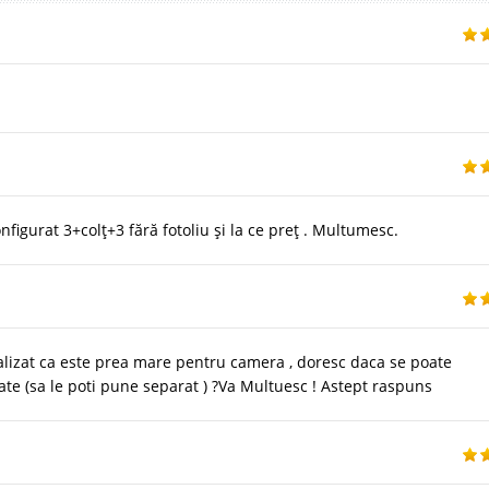
igurat 3+colț+3 fără fotoliu și la ce preț . Multumesc.
ealizat ca este prea mare pentru camera , doresc daca se poate
ate (sa le poti pune separat ) ?Va Multuesc ! Astept raspuns