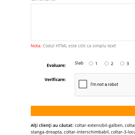
Nota:
Codul HTML este citit ca simplu text!
Slab
1
2
3
Evaluare:
Verificare:
Alţi clienţi au căutat:
coltar-extensibil-galben
,
colt
stanga-dreapta
,
coltar-interschimbabil
,
coltar-3-loc