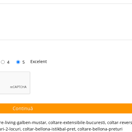
Excelent
4
5
Continuă
are-living-galben-mustar
,
coltare-extensibile-bucuresti
,
coltar-revers
uri-2-locuri
,
coltar-bellona-istikbal-pret
,
coltare-bellona-preturi