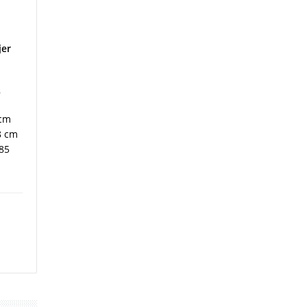
jer
 cm
8 cm
85