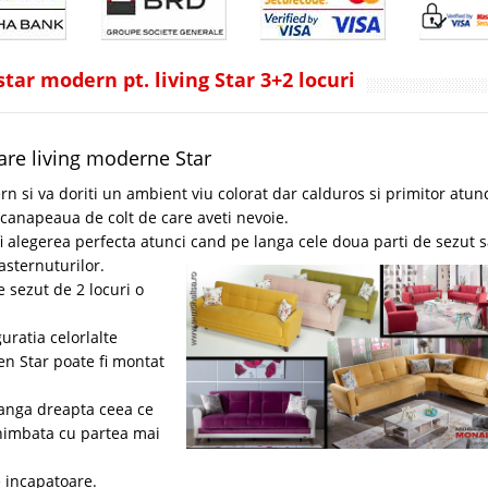
tar modern pt. living Star 3+2 locuri
are living moderne Star
n si va doriti un ambient viu colorat dar calduros si primitor atun
 canapeaua de colt de care aveti nevoie.
fi alegerea perfecta atunci cand pe langa cele doua parti de sezut 
asternuturilor.
 sezut de 2 locuri o
uratia celorlalte
en Star poate fi montat
stanga dreapta ceea ce
chimbata cu partea mai
e incapatoare.