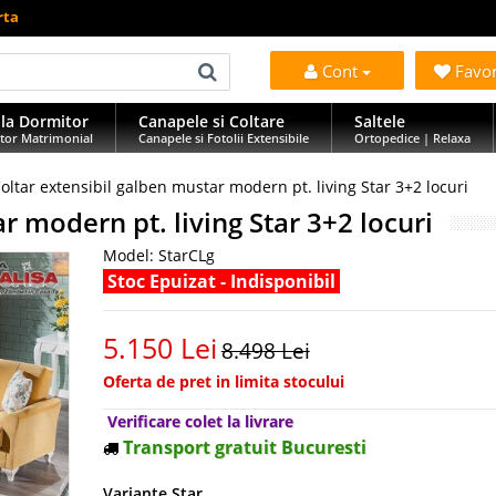
rta
Cont
Favo
la Dormitor
Canapele si Coltare
Saltele
tor Matrimonial
Canapele si Fotolii Extensibile
Ortopedice | Relaxa
oltar extensibil galben mustar modern pt. living Star 3+2 locuri
r modern pt. living Star 3+2 locuri
Model:
StarCLg
Stoc Epuizat - Indisponibil
5.150 Lei
8.498 Lei
Oferta de pret in limita stocului
Verificare colet la livrare
Transport gratuit Bucuresti
Variante Star