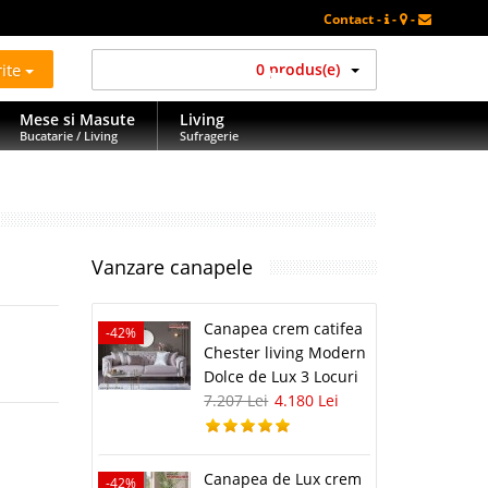
Contact -
-
-
rite
0 produs(e)
Mese si Masute
Living
Bucatarie / Living
Sufragerie
Vanzare canapele
Canapea crem catifea
-42%
Chester living Modern
Dolce de Lux 3 Locuri
7.207 Lei
4.180 Lei
Canapea de Lux crem
-42%