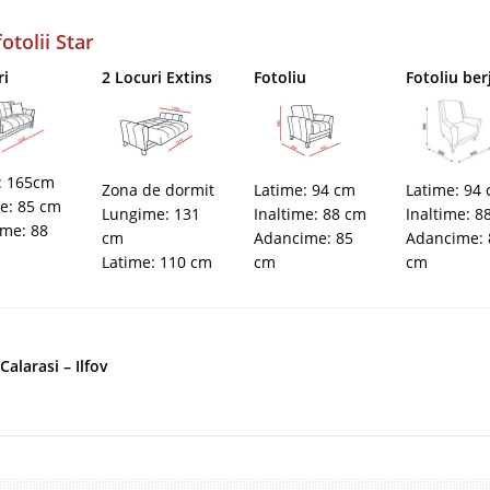
tolii Star
ri
2 Locuri Extins
Fotoliu
Fotoliu ber
: 165cm
Zona de dormit
Latime: 94 cm
Latime: 94
me: 85 cm
Lungime: 131
Inaltime: 88 cm
Inaltime: 8
me: 88
cm
Adancime: 85
Adancime: 
Latime: 110 cm
cm
cm
alarasi – Ilfov