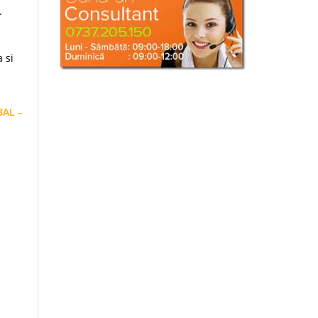
.
 si
BAL –