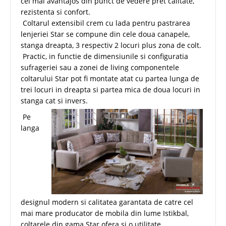
cel mai avantajos din punct de vedere pret calitate,
rezistenta si confort.
Coltarul extensibil crem cu lada pentru pastrarea
lenjeriei Star se compune din cele doua canapele,
stanga dreapta, 3 respectiv 2 locuri plus zona de colt.
Practic, in functie de dimensiunile si configuratia
sufrageriei sau a zonei de living componentele
coltarului Star pot fi montate atat cu partea lunga de
trei locuri in dreapta si partea mica de doua locuri in
stanga cat si invers.
Pe
langa
designul modern si calitatea garantata de catre cel
mai mare producator de mobila din lume Istikbal,
coltarele din gama Star ofera si o utilitate