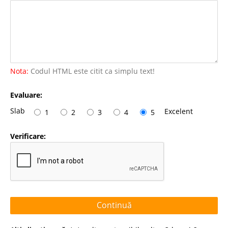
Nota:
Codul HTML este citit ca simplu text!
Evaluare:
Slab
Excelent
1
2
3
4
5
Verificare:
Continuă