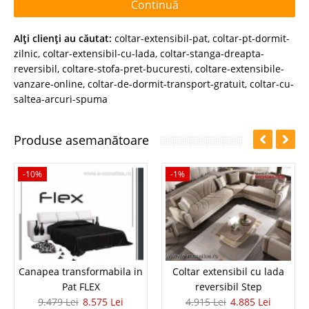
Continuă
Alţi clienţi au căutat:
coltar-extensibil-pat
,
coltar-pt-dormit-
zilnic
,
coltar-extensibil-cu-lada
,
coltar-stanga-dreapta-
reversibil
,
coltare-stofa-pret-bucuresti
,
coltare-extensibile-
vanzare-online
,
coltar-de-dormit-transport-gratuit
,
coltar-cu-
saltea-arcuri-spuma
Produse asemanătoare
-10%
-1%
Canapea transformabila in
Coltar extensibil cu lada
Pat FLEX
reversibil Step
9.479 Lei
8.575 Lei
4.915 Lei
4.885 Lei