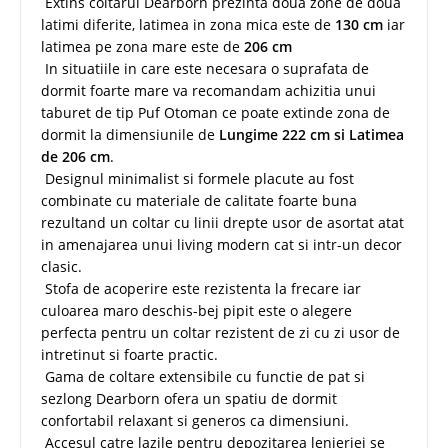
Extins coltarul Dearborn prezinta doua zone de doua
latimi diferite, latimea in zona mica este de
130 cm
iar
latimea pe zona mare este de
206 cm
In situatiile in care este necesara o suprafata de
dormit foarte mare va recomandam achizitia unui
taburet de tip Puf Otoman ce poate extinde zona de
dormit la dimensiunile de
Lungime 222 cm si Latimea
de 206 cm
.
Designul minimalist si formele placute au fost
combinate cu materiale de calitate foarte buna
rezultand un coltar cu linii drepte usor de asortat atat
in amenajarea unui living modern cat si intr-un decor
clasic.
Stofa de acoperire este rezistenta la frecare iar
culoarea maro deschis-bej pipit este o alegere
perfecta pentru un coltar rezistent de zi cu zi usor de
intretinut si foarte practic.
Gama de coltare extensibile cu functie de pat si
sezlong Dearborn ofera un spatiu de dormit
confortabil relaxant si generos ca dimensiuni.
Accesul catre lazile pentru depozitarea lenjeriei se