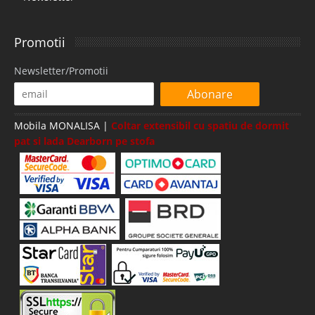
Promotii
Newsletter/Promotii
Abonare
Mobila MONALISA |
Coltar extensibil cu spatiu de dormit
pat si lada Dearborn pe stofa