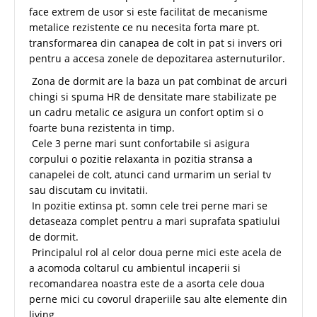
face extrem de usor si este facilitat de mecanisme
metalice rezistente ce nu necesita forta mare pt.
transformarea din canapea de colt in pat si invers ori
pentru a accesa zonele de depozitarea asternuturilor.
Zona de dormit are la baza un pat combinat de arcuri
chingi si spuma HR de densitate mare stabilizate pe
un cadru metalic ce asigura un confort optim si o
foarte buna rezistenta in timp.
Cele 3 perne mari sunt confortabile si asigura
corpului o pozitie relaxanta in pozitia stransa a
canapelei de colt, atunci cand urmarim un serial tv
sau discutam cu invitatii.
In pozitie extinsa pt. somn cele trei perne mari se
detaseaza complet pentru a mari suprafata spatiului
de dormit.
Principalul rol al celor doua perne mici este acela de
a acomoda coltarul cu ambientul incaperii si
recomandarea noastra este de a asorta cele doua
perne mici cu covorul draperiile sau alte elemente din
living.