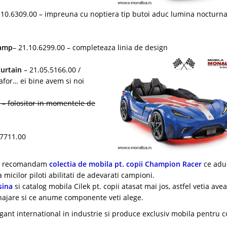
.10.6309.00 – impreuna cu noptiera tip butoi aduc lumina nocturna
lamp
– 21.10.6299.00 – completeaza linia de design
Curtain
– 21.05.5166.00 /
afor… ei bine avem si noi
 – folositor in momentele de
.7711.00
lui recomandam
colectia de mobila pt. copii Champion Racer
ce adu
micilor piloti abilitati de adevarati campioni.
sina
si catalog mobila Cilek pt. copii atasat mai jos, astfel vetia ave
najare si ce anume componente veti alege.
gant international in industrie si produce exclusiv mobila pentru c