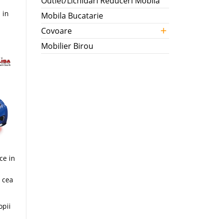
Outlet/Lichidari Reduceri Mobila
 in
Mobila Bucatarie
+
Covoare
Mobilier Birou
ce in
a cea
opii