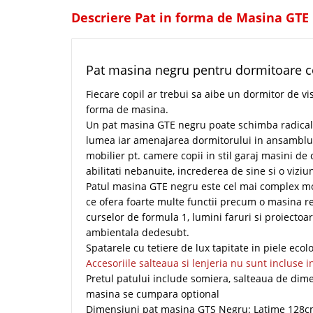
Descriere Pat in forma de Masina GTE
Pat masina negru pentru dormitoare co
Fiecare copil ar trebui sa aibe un dormitor de vis
forma de masina.
Un pat masina GTE negru poate schimba radical
lumea iar amenajarea dormitorului in ansamblu
mobilier pt. camere copii in stil garaj masini de
abilitati nebanuite, increderea de sine si o viziu
Patul masina GTE negru este cel mai complex m
ce ofera foarte multe functii precum o masina re
curselor de formula 1, lumini faruri si proiecto
ambientala dedesubt.
Spatarele cu tetiere de lux tapitate in piele eco
Accesoriile salteaua si lenjeria nu sunt incluse
Pretul patului include somiera, salteaua de dim
masina se cumpara optional
Dimensiuni pat masina GTS Negru: Latime 128c