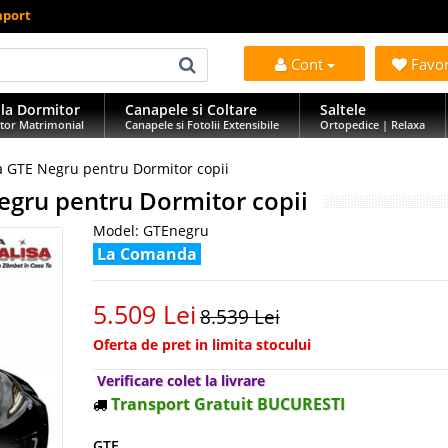
mport
Cont
Favo
la Dormitor
Canapele si Coltare
Saltele
tor Matrimonial
Canapele si Fotolii Extensibile
Ortopedice | Relaxa
a GTE Negru pentru Dormitor copii
egru pentru Dormitor copii
Model:
GTEnegru
La Comanda
5.509 Lei
8.539 Lei
Oferta de pret in limita stocului
Verificare colet la livrare
Transport Gratuit BUCURESTI
GTE