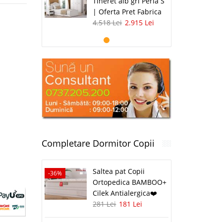
Tineret alb gri Perla S
| Oferta Pret Fabrica
4.518 Lei
2.915 Lei
Completare Dormitor Copii
Saltea pat Copii
-36%
Ortopedica BAMBOO+
Cilek Antialergica❤️
281 Lei
181 Lei