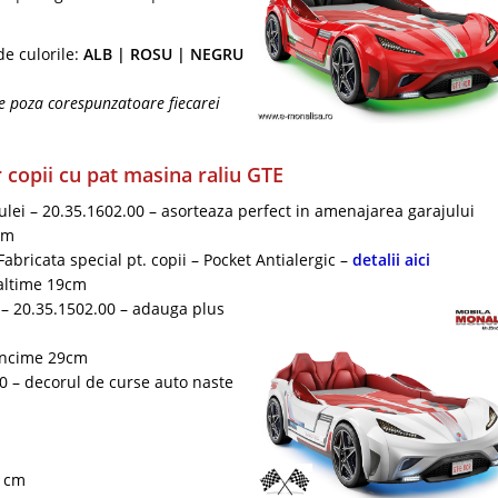
de culorile:
ALB | ROSU | NEGRU
pe poza corespunzatoare fiecarei
 copii cu pat masina raliu GTE
ulei – 20.35.1602.00 – asorteaza perfect in amenajarea garajului
cm
Fabricata special pt. copii – Pocket Antialergic –
detalii aici
altime 19cm
– 20.35.1502.00 – adauga plus
ancime 29cm
0 – decorul de curse auto naste
5 cm