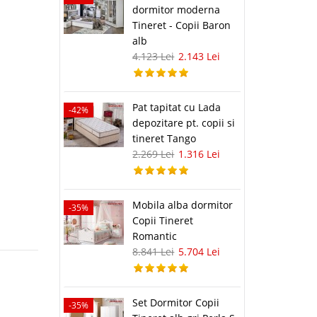
dormitor moderna
Tineret - Copii Baron
alb
4.123 Lei
2.143 Lei
Pat tapitat cu Lada
-42%
depozitare pt. copii si
tineret Tango
2.269 Lei
1.316 Lei
Mobila alba dormitor
-35%
Copii Tineret
Romantic
8.841 Lei
5.704 Lei
Set Dormitor Copii
-35%