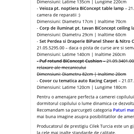
Dimensiuni: Latime 135cm | Lungime 220cm
-
Veioza pt. noptiera BiConcept table lamp
– 21
camera de reparatii :)
Dimensiuni: Diametru 17cm | Inaltime 70cm
-
Corp de iluminat pt. tavan BiConcept
ceiling 
Dimensiuni: Diametru 29cm | Inaltime 60cm
-
Set Perdea si Draperie BiPanel Sheer & Nitro 
21.05.5295.00 – daca o pista de curse are si sem
Dimensiuni: Latime 140cm | Inaltime 260cm
-
Puf rotund BiConcept Cushion
– 21.09.3401.00
relaxare ale mecanicului
Dimensiuni: Diametru 82cm | Inaltime 20cm
-
Covor cu tematica auto Racing Carpet
– 21.07
Dimensiuni: Latime 120cm | Lungime 180cm
Pentru o amenajare perfecta a camerei copilu
dormitorul copilului o lume dinamica ce dezvolta 
Recomandam sa parcurgeti categoria
Paturi ma
mai buna imagine asupra posibilitatilor de ame
Producatorul de prestigiu Cilek Turcia este un gi
la cele mai inalte standarde de calitate.