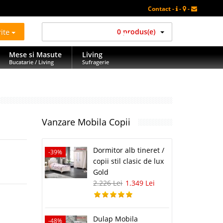
Contact -
-
-
rite
0 produs(e)
Mese si Masute
Living
Bucatarie / Living
Sufragerie
Vanzare Mobila Copii
Dormitor alb tineret /
-39%
copii stil clasic de lux
Gold
2.226 Lei
1.349 Lei
Dulap Mobila
-48%