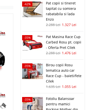
Pat copii si tineret
-42%
tapitat cu somiera
rabatabila si lada
Enzo
2.288 Lei
1.327 Lei
Pat Masina Race Cup
-35%
Carbed Rosu pt. copii
- Oferta Pret Cilek
2.288 Lei
1.476 Lei
Birou copii Rosu
-35%
tematica auto car
Race Cup - baieti/fete
Cilek
1.635 Lei
1.055 Lei
Fotoliu Balansoar
-35%
pentru mamici
Rocking Mother din