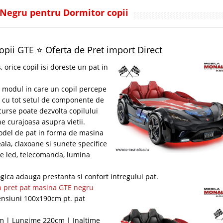
 Negru pentru Dormitor copii
pii GTE ⭐ Oferta de Pret import Direct
, orice copil isi doreste un pat in
 modul in care un copil percepe
 cu tot setul de componente de
 curse poate dezvolta copilului
ne curajoasa asupra vietii.
odel de pat in forma de masina
ala, claxoane si sunete specifice
are led, telecomanda, lumina
logica adauga prestanta si confort intregului pat.
 in pret pat masina GTE negru
ensiuni 100x190cm pt. pat
m | Lungime 220cm | Inaltime