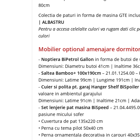
80cm
Colectia de paturi in forma de masina GTE inclu
| ALBASTRU
Pentru a accesa celelalte culori va rugam dati clic 
culori
Mobilier optional amenajare dormitor
-
Noptiera BiPetrol Gallon
in forma de butoi de 
Dimensiuni: Diametru butoi 41cm | Inaltime 36
-
Saltea Bamboo+ 100x190cm
– 21.01.1254.00 –
Dimensiuni: Latime 99cm | Lungime 191cm | In
-
Cuier si polita pt. garaj Hanger Shelf BiSpoiler
valoare in ambientul garajului
Dimensiuni: Latime 91cm | Inaltime 21cm | Ad
-
Set lenjerie pat masina BiSpeed
– 21.04.4495.0
pasiune micului sofer
• Cuvertura de pat 135x220 cm
• Perna cu tema pilot 50x40 cm
• Perna ornamentala decorativa in carouri 40x3