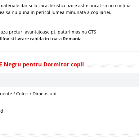
ateriale dar si la caracteristici fizice astfel incat sa nu contina
tea sa nu puna in pericol lumea minunata a copilariei.
teaza preturi avantajoase pt. paturi masina GTS
Ilfov si livrare rapida in toata Romania
TE Negru pentru Dormitor copii
ente / Culori / Dimensiuni
ad