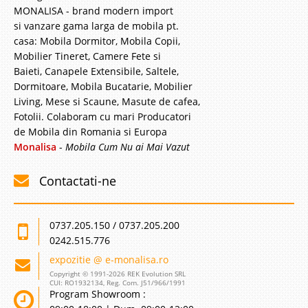
MONALISA - brand modern import
si vanzare gama larga de mobila pt.
casa: Mobila Dormitor, Mobila Copii,
Mobilier Tineret, Camere Fete si
Baieti, Canapele Extensibile, Saltele,
Dormitoare, Mobila Bucatarie, Mobilier
Living, Mese si Scaune, Masute de cafea,
Fotolii. Colaboram cu mari Producatori
de Mobila din Romania si Europa
Monalisa
-
Mobila Cum Nu ai Mai Vazut
Contactati-ne
0737.205.150 / 0737.205.200
0242.515.776
expozitie @ e-monalisa.ro
Copyright © 1991-2026 REK Evolution SRL
CUI: RO1932134, Reg. Com. J51/966/1991
Program Showroom :