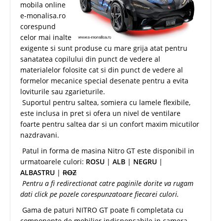
mobila online
e-monalisa.ro
corespund
celor mai inalte
exigente si sunt produse cu mare grija atat pentru
sanatatea copilului din punct de vedere al
materialelor folosite cat si din punct de vedere al
formelor mecanice special desenate pentru a evita
loviturile sau zgarieturile.
Suportul pentru saltea, somiera cu lamele flexibile,
este inclusa in pret si ofera un nivel de ventilare
foarte pentru saltea dar si un confort maxim micutilor
nazdravani.
Patul in forma de masina Nitro GT este disponibil in
urmatoarele culori:
ROSU
|
ALB
|
NEGRU
|
ALBASTRU
|
ROZ
Pentru a fi redirectionat catre paginile dorite va rugam
dati click pe pozele corespunzatoare fiecarei culori.
Gama de paturi NITRO GT poate fi completata cu
componente de mobilier indispensabile in camera