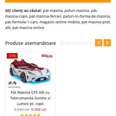
Alţi clienţi au căutat:
pat-masina
,
paturi-masina
,
pat-
masina-copii
,
pat-masina-ferrari
,
paturi-in-forma-de-masina
,
pat-formula-1-cars
,
magazin-online-mobila
,
pat-masina-pret
,
alb
,
pat-masina-online
Produse asemanătoare
-35%
Pat Masina GTE Alb cu
Telecomanda Sunete si
Lumini pt. copii
8.539 Lei
5.509 Lei