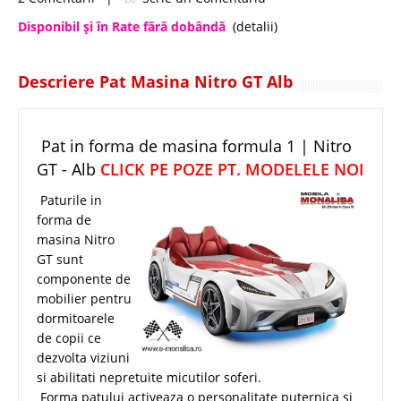
Disponibil şi în Rate fără dobândă
(detalii)
Descriere Pat Masina Nitro GT Alb
Pat in forma de masina formula 1 | Nitro
GT - Alb
CLICK PE POZE PT. MODELELE NOI
Paturile in
forma de
masina Nitro
GT sunt
componente de
mobilier pentru
dormitoarele
de copii ce
dezvolta viziuni
si abilitati nepretuite micutilor soferi.
Forma patului activeaza o personalitate puternica si