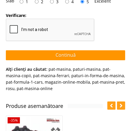
Slab
Excelent
1
2
3
4
5
Verificare:
Continuă
Alţi clienţi au căutat:
pat-masina
,
paturi-masina
,
pat-
masina-copii
,
pat-masina-ferrari
,
paturi-in-forma-de-masina
,
pat-formula-1-cars
,
magazin-online-mobila
,
pat-masina-pret
,
rosu
,
pat-masina-online
Produse asemanătoare
-35%