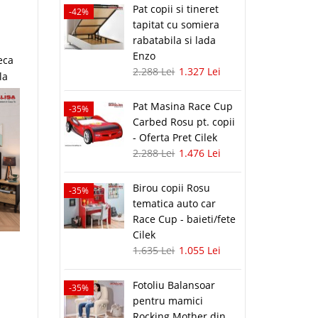
Pat copii si tineret
-42%
tapitat cu somiera
rabatabila si lada
Enzo
eca
2.288 Lei
1.327 Lei
la
Pat Masina Race Cup
-35%
Carbed Rosu pt. copii
- Oferta Pret Cilek
2.288 Lei
1.476 Lei
Birou copii Rosu
-35%
tematica auto car
Race Cup - baieti/fete
Cilek
1.635 Lei
1.055 Lei
Fotoliu Balansoar
-35%
pentru mamici
Rocking Mother din