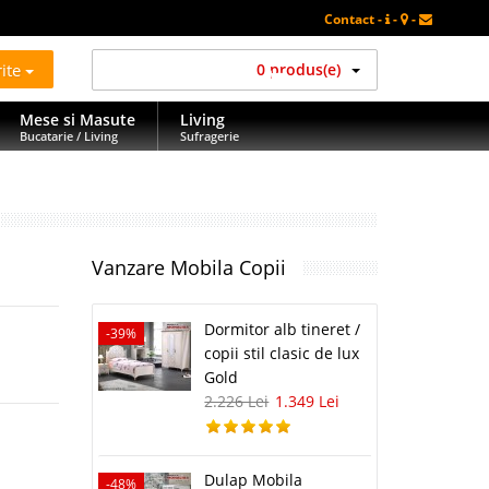
Contact -
-
-
rite
0 produs(e)
Mese si Masute
Living
Bucatarie / Living
Sufragerie
Vanzare Mobila Copii
Dormitor alb tineret /
-39%
copii stil clasic de lux
Gold
2.226 Lei
1.349 Lei
Dulap Mobila
-48%