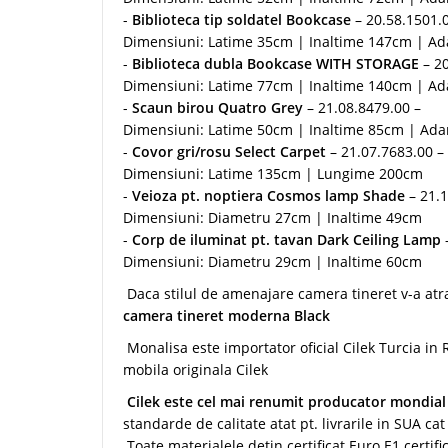
-
Biblioteca tip soldatel Bookcase
– 20.58.1501.00
Dimensiuni: Latime 35cm | Inaltime 147cm | A
-
Biblioteca dubla Bookcase WITH STORAGE
– 20
Dimensiuni: Latime 77cm | Inaltime 140cm | A
-
Scaun birou Quatro Grey
– 21.08.8479.00 –
Dimensiuni: Latime 50cm | Inaltime 85cm | Ad
-
Covor gri/rosu Select Carpet
– 21.07.7683.00 –
Dimensiuni: Latime 135cm | Lungime 200cm
-
Veioza pt. noptiera Cosmos lamp Shade
– 21.
Dimensiuni: Diametru 27cm | Inaltime 49cm
-
Corp de iluminat pt. tavan Dark Ceiling Lamp
Dimensiuni: Diametru 29cm | Inaltime 60cm
Daca stilul de amenajare camera tineret v-a atra
camera tineret moderna Black
Monalisa este importator oficial Cilek Turcia i
mobila originala Cilek
Cilek este cel mai renumit producator mondial d
standarde de calitate atat pt. livrarile in SUA ca
Toate materialele detin certificat Euro E1 certifi