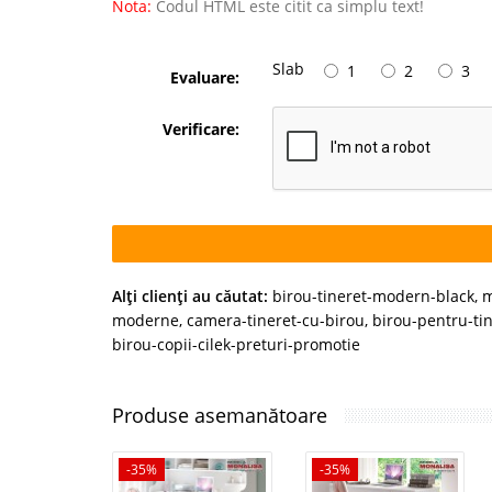
Nota:
Codul HTML este citit ca simplu text!
Slab
1
2
3
Evaluare:
Verificare:
Alţi clienţi au căutat:
birou-tineret-modern-black
,
m
moderne
,
camera-tineret-cu-birou
,
birou-pentru-tin
birou-copii-cilek-preturi-promotie
Produse asemanătoare
-35%
-35%