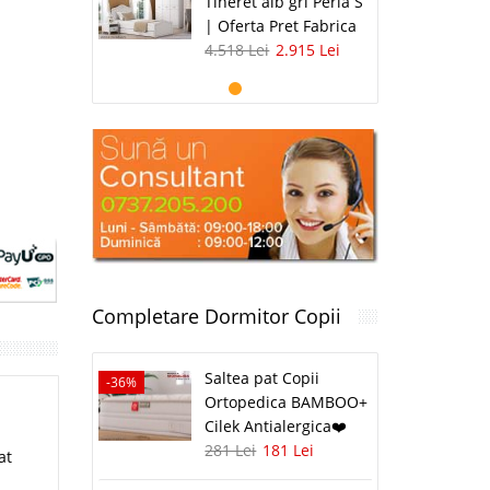
Tineret alb gri Perla S
| Oferta Pret Fabrica
4.518 Lei
2.915 Lei
Completare Dormitor Copii
Saltea pat Copii
-36%
Ortopedica BAMBOO+
Cilek Antialergica❤️
281 Lei
181 Lei
at