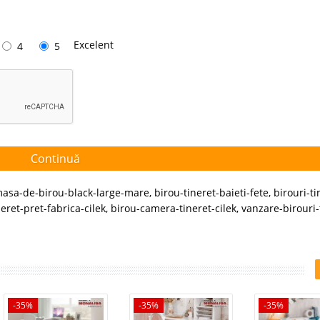
Excelent
4
5
Continuă
asa-de-birou-black-large-mare
,
birou-tineret-baieti-fete
,
birouri-ti
eret-pret-fabrica-cilek
,
birou-camera-tineret-cilek
,
vanzare-birouri-
-35%
-35%
-35%