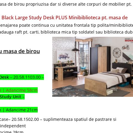
sa de birou propriuzisa dar si diverse alte corpuri de mobilier pt.
rou Black Large Study Desk PLUS Minibiblioteca pt. masa de
enajarea poate continua cu unitatea frontala tip polita/minibibliot
auga raft pt. carti, biblioteca mica tip soldatel sau biblioteca dub
u masa de birou
 Desk
– 20.58.1103.00 –
cm | Adancime 58cm
 Study Unit
–
cm | Adancime 21cm
ase– 20.58.1502.00 – suplimenteaza spatiul de pastrare si
si independent
ancime 28cm