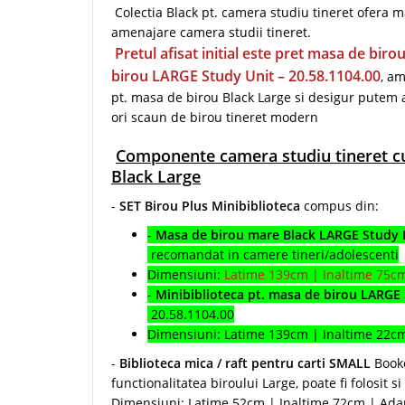
Colectia Black pt. camera studiu tineret ofera ma
amenajare camera studii tineret.
Pretul afisat initial este pret masa de bi
birou LARGE Study Unit – 20.58.1104.00
, am
pt. masa de birou Black Large si desigur putem ad
ori scaun de birou tineret modern
Componente camera studiu tineret c
Black Large
-
SET Birou Plus Minibiblioteca
compus din:
-
Masa de birou mare Black LARGE Study
recomandat in camere tineri/adolescenti
Dimensiuni:
Latime 139cm | Inaltime 75
-
Minibiblioteca pt. masa de birou LARGE
20.58.1104.00
Dimensiuni: Latime 139cm | Inaltime 22
-
Biblioteca mica / raft pentru carti SMALL
Bookc
functionalitatea biroului Large, poate fi folosit 
Dimensiuni: Latime 52cm | Inaltime 72cm | Ad