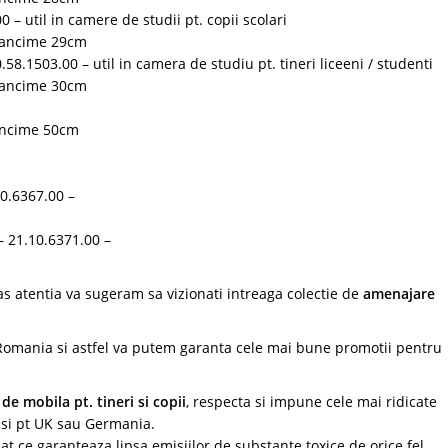
 – util in camere de studii pt. copii scolari
dancime 29cm
.58.1503.00 – util in camera de studiu pt. tineri liceeni / studenti
dancime 30cm
ancime 50cm
10.6367.00 –
– 21.10.6371.00 –
s atentia va sugeram sa vizionati intreaga colectie de
amenajare
n Romania si astfel va putem garanta cele mai bune promotii pentru
e mobila pt. tineri si copii
, respecta si impune cele mai ridicate
t si pt UK sau Germania.
cat ce garanteaza lipsa emisiilor de substante toxice de orice fel