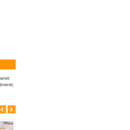
neret-
tineret
,
-35%
-43%