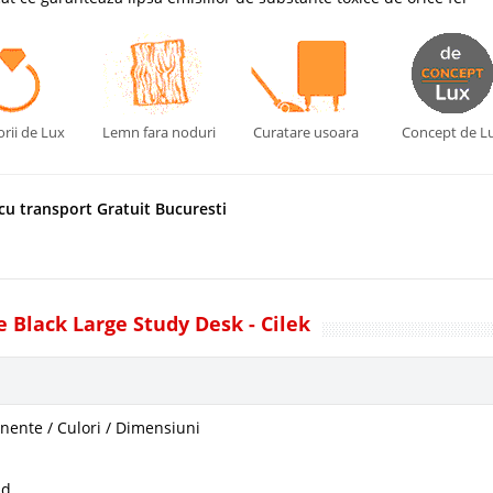
rii de Lux
Lemn fara noduri
Curatare usoara
Concept de L
cu transport Gratuit Bucuresti
 Black Large Study Desk - Cilek
ente / Culori / Dimensiuni
ad