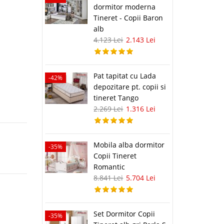
dormitor moderna
Tineret - Copii Baron
alb
4.123 Lei
2.143 Lei
Pat tapitat cu Lada
-42%
depozitare pt. copii si
tineret Tango
2.269 Lei
1.316 Lei
Mobila alba dormitor
-35%
Copii Tineret
Romantic
8.841 Lei
5.704 Lei
Set Dormitor Copii
-35%