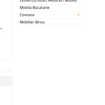
Outlet/Lichidari Reduceri Mobila
Mobila Bucatarie
+
Covoare
Mobilier Birou
ux