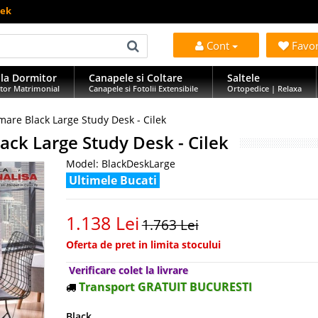
lek
Cont
Favo
la Dormitor
Canapele si Coltare
Saltele
tor Matrimonial
Canapele si Fotolii Extensibile
Ortopedice | Relaxa
are Black Large Study Desk - Cilek
ck Large Study Desk - Cilek
Model:
BlackDeskLarge
Ultimele Bucati
1.138 Lei
1.763 Lei
Oferta de pret in limita stocului
Verificare colet la livrare
Transport GRATUIT BUCURESTI
Black