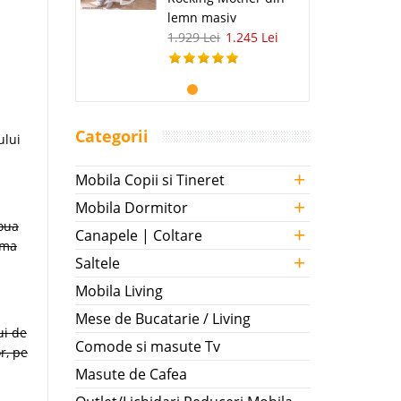
lemn masiv
1.929 Lei
1.245 Lei
Categorii
ului
+
Mobila Copii si Tineret
+
Mobila Dormitor
doua
+
Canapele | Coltare
rma
+
Saltele
Mobila Living
Mese de Bucatarie / Living
ui de
Comode si masute Tv
r, pe
Masute de Cafea