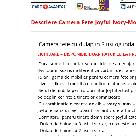
Descriere Camera Fete Joyful Ivory-Mo
Camera fete cu dulap in 3 usi oglinda 
LICHIDARE – DISPONIBIL DOAR PATURILE LA PR
Daca sunteti in cautarea unei idei de amenajare
dvs. domnisoare, indiferent ca vorbim de 3 anisori
15 ani, gama de mobilier pentru camera fetelor J
– ivori - fildes si mov lila cu bulinute albe este 
Setul de mobila pentru dormitor Joyful a fost pr
pe deplin cerintele tinerelor domnisoare.
Cu
combinatia eleganta de alb – ivory si mov – 
Joyful emana un aer placut romantic ofera functio
Dormitorul pentru tinere domnisoare Joyful es
- Dulap de haine cu 3 usi si sertar, o usa este pr
- Dulap de haine cu 2 usi si sertar;