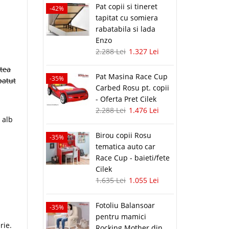
Pat copii si tineret
-42%
tapitat cu somiera
rabatabila si lada
Enzo
2.288 Lei
1.327 Lei
ltea
Pat Masina Race Cup
-35%
patut
Carbed Rosu pt. copii
- Oferta Pret Cilek
2.288 Lei
1.476 Lei
 alb
Birou copii Rosu
-35%
tematica auto car
Race Cup - baieti/fete
Cilek
1.635 Lei
1.055 Lei
Fotoliu Balansoar
-35%
pentru mamici
rie.
Rocking Mother din