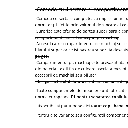
Comoda cu 4 sertare si compartiment
Comoda cu sertare completeaza impresionant uti
dormitor pt. fetite prin volumul de stocare al cel
Surpriza este oferita de partea superioara a c
compartiment special conceput pt. machiaj.
Accesul catre compartimentul de machiaj se real
blatului superior ce isi pastreaza pozitia deschi
pe gaz.
Compartimentul pt. machiaj este prevazut atat c
din paterial textil fin de culoare asortata mov pt
accesorii de machiaj sau bijuterii.
Desigur nelipsitul fluturas tridimensional este pr
Toate componentele de mobilier sunt fabricate 
norma europeana
E1 pentru sanatatea copilulu
Disponibil si patut bebe aici
Patut copii bebe Jo
Pentru alte variante sau configuratii component