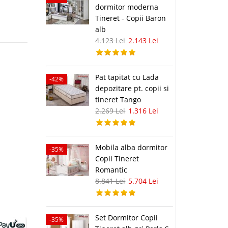
dormitor moderna
Tineret - Copii Baron
alb
4.123 Lei
2.143 Lei
Pat tapitat cu Lada
-42%
depozitare pt. copii si
tineret Tango
2.269 Lei
1.316 Lei
Mobila alba dormitor
-35%
Copii Tineret
Romantic
8.841 Lei
5.704 Lei
Set Dormitor Copii
-35%