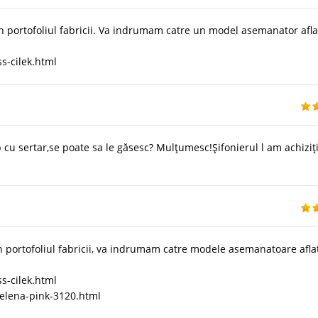
 portofoliul fabricii. Va indrumam catre un model asemanator afla
s-cilek.html
 cu sertar,se poate sa le găsesc? Mulțumesc!Șifonierul l am achiziț
n portofoliul fabricii, va indrumam catre modele asemanatoare afla
s-cilek.html
selena-pink-3120.html