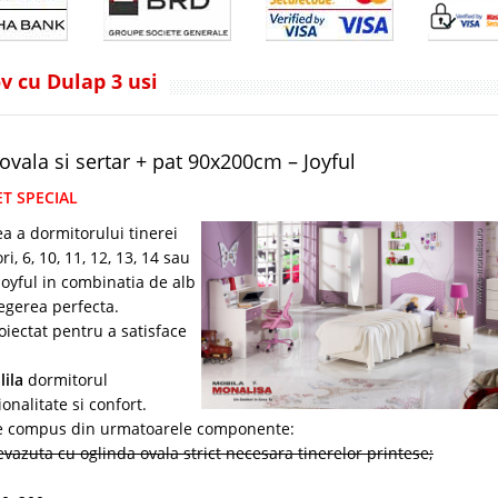
v cu Dulap 3 usi
ovala si sertar + pat 90x200cm – Joyful
ET SPECIAL
a a dormitorului tinerei
, 6, 10, 11, 12, 13, 14 sau
oyful in combinatia de alb
alegerea perfecta.
oiectat pentru a satisface
lila
dormitorul
nalitate si confort.
te compus din urmatoarele componente:
evazuta cu oglinda ovala strict necesara tinerelor printese;