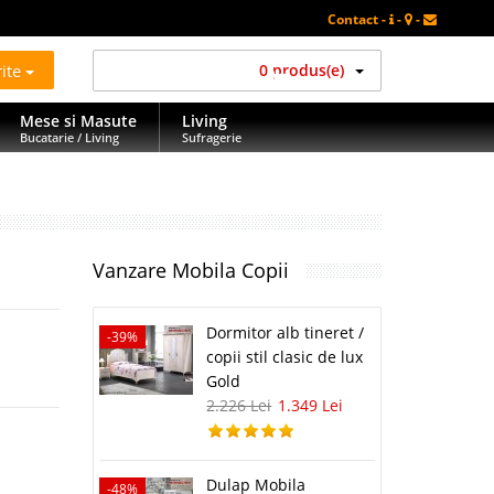
Contact -
-
-
rite
0 produs(e)
Mese si Masute
Living
Bucatarie / Living
Sufragerie
Vanzare Mobila Copii
Dormitor alb tineret /
-39%
copii stil clasic de lux
Gold
2.226 Lei
1.349 Lei
Dulap Mobila
-48%