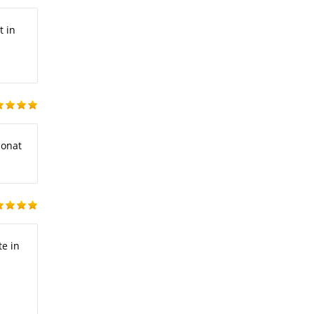
t in
ionat
te in