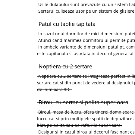
Usile dulapului sunt prevazute cu un sistem fiab
Sertarul culiseaza usor pe un sistem de glisiere c
Patul cu tablie tapitata
In cazul unui dormitor de mici dimensiuni putet
Atunci cand marimea dormitorului permite putet
In ambele variante de dimensiuni patul pt. camera
este capitonata si asortata in decorul general al 
Noptiera cu 2 sertare
Noptiera cu 2 sertare se integreaza perfect in li
sertare cat si din punct de vedere al designului 
de inimioara 3D.
Biroul cu sertar si polita superioara
Biroul, masa de lucru, ofera tinerei domnisoare 
lucru cat si prin multiplele spatii de depozitare 
blat, pe polita sau pe rafturile superioare.
Desigur si in cazul biroului decorul fascinant e