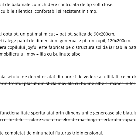
il de balamale cu inchidere controlata de tip soft close.
u bile silentios, confortabil si rezistent in timp.
i opta pt. un pat mai micut – pat pt. saltea de 90x200cm.
i alege patul de dimensiuni generoase pt. un copil, 120x200cm.
 copilului Joyful este fabricat pe o structura solida iar tablia pat
mobilierului, mov – lila cu bulinute albe.
nia setului de dormitor atat din punct de vedere al utilitatii celor 
prin frontul placut din sticla mov-lila cu buline albe si maner in fo
functionalitate sporita atat prin dimensiunile generoase ale blatul
a rechizitelor scolare sau a truselor de machiaj, in sertarul incapato
ste completat de minunatul fluturas tridimensional.