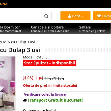
LLONA
Cont
Favo
la Dormitor
Canapele si Coltare
Saltele
tor Matrimonial
Canapele si Fotolii Extensibile
Ortopedice | Relaxa
ry-Mov cu Dulap 3 usi
cu Dulap 3 usi
Model:
joyful 3
Stoc Epuizat - Indisponibil
849 Lei
1.571 Lei
Oferta de pret in limita stocului
Verificare colet la livrare
Transport Gratuit Bucuresti
Componente Joyful