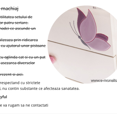
 machiaj
litatea setului de
or patru sertare.
omodei ce ascunde un
izeaza prin ridicarea
s cu ajutorul unor pistoane
u oglinda cat si cu un pat
. asezarea diverselor
ezent si aici.
respectand cu strictete
i
, nu contin substante ce afecteaza sanatatea.
yful
e va rugam sa ne contactati