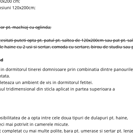
 90x200 cm;
ensiuni 120x200cm;
or pt. machiaj cu oglinda;
sitati puteti opta pt. patul pt. saltea de 120x200cm sau pat pt. sa
e haine cu 2 usi si sertar, comoda cu sertare, birou de studiu sau 
nd
 in dormitorul tinerei domnisoare prin combinatia dintre panourile
ntata.
eteaza un ambient de vis in dormitorul fetitei.
sul tridimensional din sticla aplicat in partea superioara a
ibilitatea de a opta intre cele doua tipuri de dulapuri pt. haine,
ci mai potrivit in camerele micute.
t completat cu mai multe polite, bara pt. umerase si sertar pt. lenje