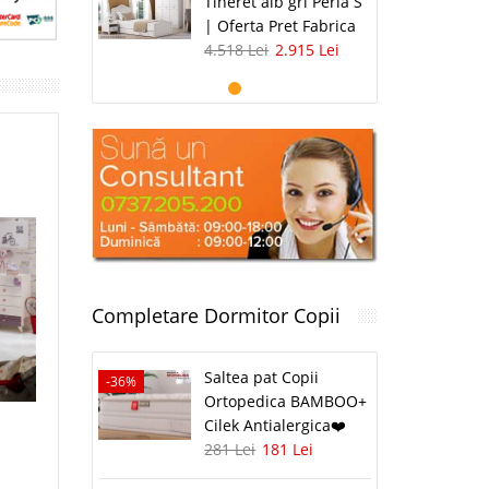
Tineret alb gri Perla S
| Oferta Pret Fabrica
4.518 Lei
2.915 Lei
Completare Dormitor Copii
Saltea pat Copii
-36%
Ortopedica BAMBOO+
Cilek Antialergica❤️
281 Lei
181 Lei