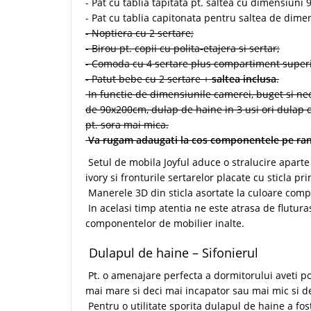
- Pat cu tablia tapitata pt. saltea cu dimensiuni
- Pat cu tablia capitonata pentru saltea de dim
- Noptiera cu 2 sertare;
- Birou pt. copii cu polita-etajera si sertar;
- Comoda cu 4 sertare plus compartiment superi
- Patut bebe cu 2 sertare +
saltea inclusa
.
In functie de dimensiunile camerei, buget si nece
de 90x200cm, dulap de haine in 3 usi ori dulap d
pt. sora mai mica.
Va rugam adaugati la cos componentele pe ra
Setul de mobila Joyful aduce o stralucire aparte
ivory si fronturile sertarelor placate cu sticla pri
Manerele 3D din sticla asortate la culoare compl
In acelasi timp atentia ne este atrasa de flutura
componentelor de mobilier inalte.
Dulapul de haine – Sifonierul
Pt. o amenajare perfecta a dormitorului aveti pos
mai mare si deci mai incapator sau mai mic si de
Pentru o utilitate sporita dulapul de haine a fos