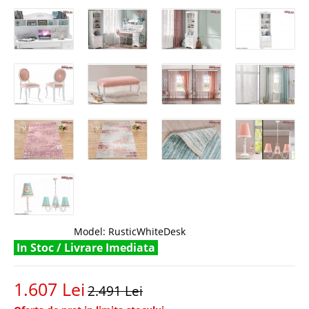
Model:
RusticWhiteDesk
In Stoc / Livrare Imediata
1.607 Lei
2.491 Lei