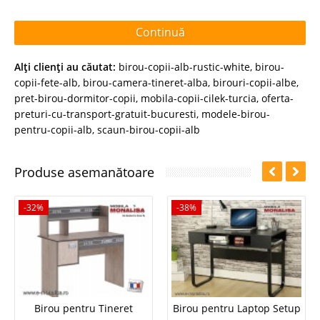
Continuă
Alţi clienţi au căutat:
birou-copii-alb-rustic-white
,
birou-
copii-fete-alb
,
birou-camera-tineret-alba
,
birouri-copii-albe
,
pret-birou-dormitor-copii
,
mobila-copii-cilek-turcia
,
oferta-
preturi-cu-transport-gratuit-bucuresti
,
modele-birou-
pentru-copii-alb
,
scaun-birou-copii-alb
Produse asemanătoare
-32%
-38%
Birou pentru Tineret
Birou pentru Laptop Setup