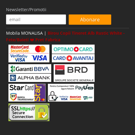
Newsletter/Promotii
Abonare
Mobila MONALISA |
Birou Copii Tineret Alb Rustic White -
Fete/Baieti ❤️ Pret Fabrica