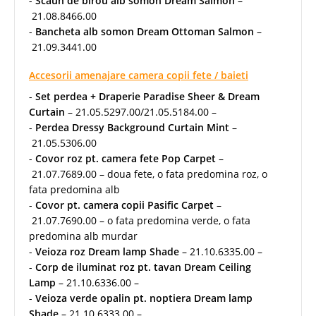
-
Scaun de birou alb somon Dream Salmon
–
21.08.8466.00
-
Bancheta alb somon Dream Ottoman Salmon
–
21.09.3441.00
Accesorii amenajare camera copii fete / baieti
-
Set perdea + Draperie Paradise Sheer & Dream
Curtain
– 21.05.5297.00/21.05.5184.00 –
-
Perdea Dressy Background Curtain Mint
–
21.05.5306.00
-
Covor roz pt. camera fete Pop Carpet
–
21.07.7689.00 – doua fete, o fata predomina roz, o
fata predomina alb
-
Covor pt. camera copii Pasific Carpet
–
21.07.7690.00 – o fata predomina verde, o fata
predomina alb murdar
-
Veioza roz Dream lamp Shade
– 21.10.6335.00 –
-
Corp de iluminat roz pt. tavan Dream Ceiling
Lamp
– 21.10.6336.00 –
-
Veioza verde opalin pt. noptiera Dream lamp
Shade
– 21.10.6333.00 –