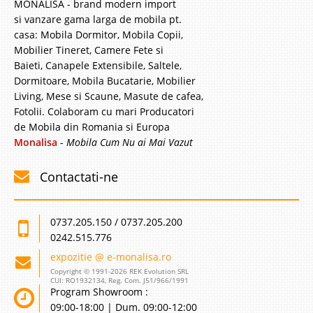
MONALISA - brand modern import
si vanzare gama larga de mobila pt.
casa: Mobila Dormitor, Mobila Copii,
Mobilier Tineret, Camere Fete si
Baieti, Canapele Extensibile, Saltele,
Dormitoare, Mobila Bucatarie, Mobilier
Living, Mese si Scaune, Masute de cafea,
Fotolii. Colaboram cu mari Producatori
de Mobila din Romania si Europa
Monalisa
-
Mobila Cum Nu ai Mai Vazut
Contactati-ne
0737.205.150 / 0737.205.200
0242.515.776
expozitie @ e-monalisa.ro
Copyright © 1991-2026 REK Evolution SRL
CUI: RO1932134, Reg. Com. J51/966/1991
Program Showroom :
09:00-18:00 | Dum. 09:00-12:00