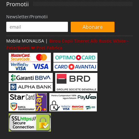
Promotii
Newsletter/Promotii
Abonare
Mobila MONALISA |
Birou Copii Tineret Alb Rustic White -
Fete/Baieti ❤️ Pret Fabrica