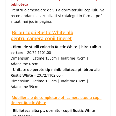
biblioteca
Pentru o amenajare de vis a dormitorului copilului va
recomandam sa vizualizati si catalogul in format pdf
situat mai jos in pagina.
Birou copii Rustic White alb
pentru camera copii tineret
-
Birou de studii colectia Rustic White | birou alb cu
sertare
– 20.72.1101.00 –
Dimensiuni: Latime 138cm | Inaltime 75cm |
Adancime 63cm
-
Unitate de perete tip minibiblioteca pt. birou alb
Rustic White
– 20.72.1102.00 –
Dimensiuni: Latime 135cm | Inaltime 62cm |
Adancime 39cm
Mobilier alb de completare pt. camera studiu copii
tineret Rustic White
-
Biblioteca alba pt. dormitor copii Rustic White
–