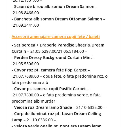
20.72.1501.00 –
-
Scaun de birou alb somon Dream Salmon
–
21.08.8466.00
-
Bancheta alb somon Dream Ottoman Salmon
–
21.09.3441.00
Accesorii amenajare camera copii fete / baieti
-
Set perdea + Draperie Paradise Sheer & Dream
Curtain
– 21.05.5297.00/21.05.5184.00 –
-
Perdea Dressy Background Curtain Mint
–
21.05.5306.00
-
Covor roz pt. camera fete Pop Carpet
–
21.07.7689.00 – doua fete, o fata predomina roz, o
fata predomina alb
-
Covor pt. camera copii Pasific Carpet
–
21.07.7690.00 – o fata predomina verde, o fata
predomina alb murdar
-
Veioza roz Dream lamp Shade
– 21.10.6335.00 –
-
Corp de iluminat roz pt. tavan Dream Ceiling
Lamp
– 21.10.6336.00 –
-
Veioza verde opalin pt. noptiera Dream lamp