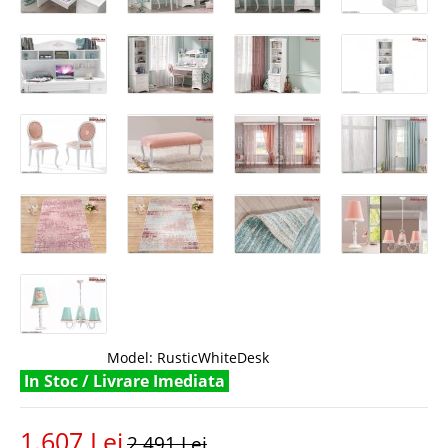
Model:
RusticWhiteDesk
In Stoc / Livrare Imediata
1.607 Lei
2.491 Lei