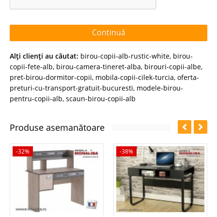
Continuă
Alţi clienţi au căutat:
birou-copii-alb-rustic-white
,
birou-
copii-fete-alb
,
birou-camera-tineret-alba
,
birouri-copii-albe
,
pret-birou-dormitor-copii
,
mobila-copii-cilek-turcia
,
oferta-
preturi-cu-transport-gratuit-bucuresti
,
modele-birou-
pentru-copii-alb
,
scaun-birou-copii-alb
Produse asemanătoare
-32%
-38%