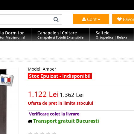
Cont
Favo
la Dormitor
Canapele si Coltare
Saltele
tor Matrimonial
Canapele si Fotolii Extensibile
Ortopedice | Relaxa
Model:
Amber
Stoc Epuizat - Indisponibil
1.122 Lei
1.362 Lei
Oferta de pret in limita stocului
Verificare colet la livrare
Transport gratuit Bucuresti