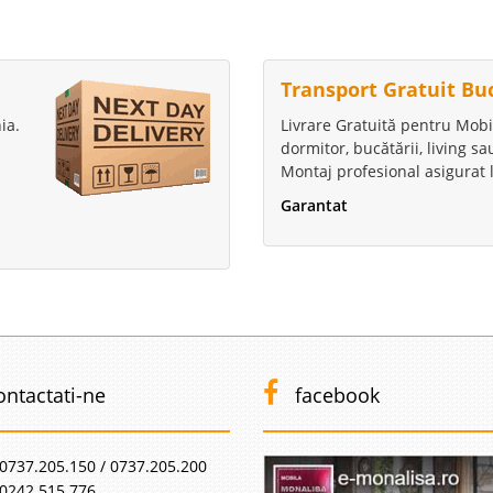
Transport Gratuit Bu
ia.
Livrare Gratuită pentru Mobi
dormitor, bucătării, living s
Montaj profesional asigurat l
Garantat
ontactati-ne
facebook
0737.205.150 / 0737.205.200
0242.515.776