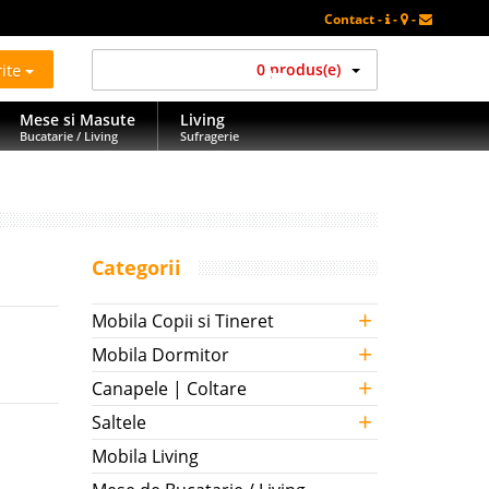
Contact -
-
-
rite
0 produs(e)
Mese si Masute
Living
Bucatarie / Living
Sufragerie
Categorii
+
Mobila Copii si Tineret
+
Mobila Dormitor
+
Canapele | Coltare
+
Saltele
Mobila Living