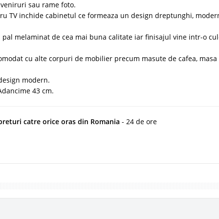
uveniruri sau rame foto.
tru TV inchide cabinetul ce formeaza un design dreptunghi, modern
pal melaminat de cea mai buna calitate iar finisajul vine intr-o cu
comodat cu alte corpuri de mobilier precum masute de cafea, masa
 design modern.
 Adancime 43 cm.
 preturi catre orice oras din Romania
- 24 de ore