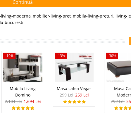
Continuă
-living-moderna
,
mobilier-living-pret
,
mobila-living-preturi
,
living-ie
la-bucuresti
-19%
-13%
-30%
Mobila Living
Masa cafea Vegas
Masa Ca
Domino
299 Lei
259 Lei
Moder
2.104 Lei
1.694 Lei
792 Lei
55