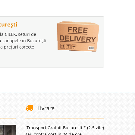
curești
la CILEK, seturi de
au canapele în București.
a prețuri corecte
Livrare
Transport Gratuit Bucuresti * (2-5 zile)
sau contra-cost in 24 de ore