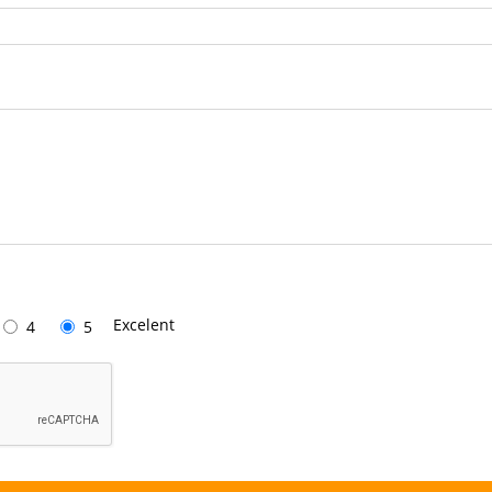
Excelent
4
5