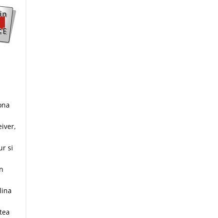
ona
iver,
r si
in
lina
rtea