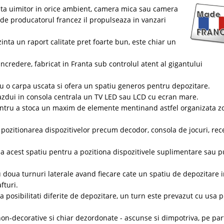
ata uimitor in orice ambient, camera mica sau camera
a de producatorul francez il propulseaza in vanzari
inta un raport calitate pret foarte bun, este chiar un
credere, fabricat in Franta sub controlul atent al gigantului
cu o carpa uscata si ofera un spatiu generos pentru depozitare.
azdui in consola centrala un TV LED sau LCD cu ecran mare.
tru a stoca un maxim de elemente mentinand astfel organizata z
 pozitionarea dispozitivelor precum decodor, consola de jocuri, rece
a acest spatiu pentru a pozitiona dispozitivele suplimentare sau pu
 doua turnuri laterale avand fiecare cate un spatiu de depozitare 
fturi.
a posibilitati diferite de depozitare, un turn este prevazut cu usa p
 non-decorative si chiar dezordonate - ascunse si dimpotriva, pe pa