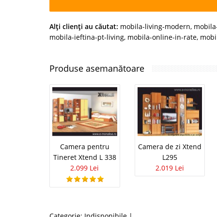
Alţi clienţi au căutat:
mobila-living-modern
,
mobila
mobila-ieftina-pt-living
,
mobila-online-in-rate
,
mobi
Produse asemanătoare
Camera pentru
Camera de zi Xtend
Tineret Xtend L 338
L295
2.099 Lei
2.019 Lei
Categorie:
Indisponibile
|