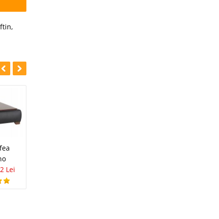
ftin
,
-27%
-27%
Living / Dining
fea
Masa Olympe
Victoire Alb
no
1.306 Lei
949 Lei
3.422 Lei
2.486 Lei
2 Lei