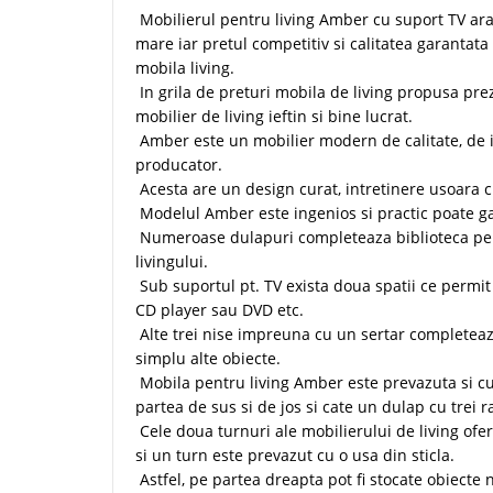
Mobilierul pentru living Amber cu suport TV ar
mare iar pretul competitiv si calitatea garantat
mobila living.
In grila de preturi mobila de living propusa prez
mobilier de living ieftin si bine lucrat.
Amber este un mobilier modern de calitate, de in
producator.
Acesta are un design curat, intretinere usoara 
Modelul Amber este ingenios si practic poate g
Numeroase dulapuri completeaza biblioteca pen
livingului.
Sub suportul pt. TV exista doua spatii ce permit
CD player sau DVD etc.
Alte trei nise impreuna cu un sertar completeaz
simplu alte obiecte.
Mobila pentru living Amber este prevazuta si cu
partea de sus si de jos si cate un dulap cu trei ra
Cele doua turnuri ale mobilierului de living ofer
si un turn este prevazut cu o usa din sticla.
Astfel, pe partea dreapta pot fi stocate obiecte