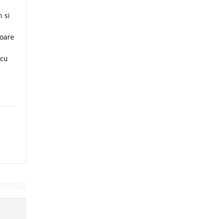
 si
loare
 cu