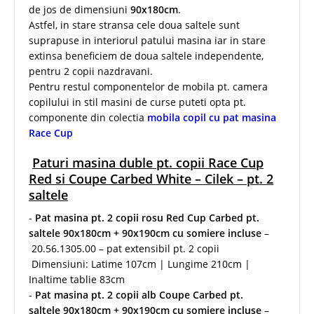
de jos de dimensiuni
90x180cm
.
Astfel, in stare stransa cele doua saltele sunt
suprapuse in interiorul patului masina iar in stare
extinsa beneficiem de doua saltele independente,
pentru 2 copii nazdravani.
Pentru restul componentelor de mobila pt. camera
copilului in stil masini de curse puteti opta pt.
componente din colectia
mobila copil cu pat masina
Race Cup
Paturi masina duble pt. copii Race Cup
Red si Coupe Carbed White – Cilek – pt. 2
saltele
-
Pat masina pt. 2 copii rosu Red Cup Carbed pt.
saltele 90x180cm + 90x190cm cu somiere incluse
–
20.56.1305.00 – pat extensibil pt. 2 copii
Dimensiuni: Latime 107cm | Lungime 210cm |
Inaltime tablie 83cm
-
Pat masina pt. 2 copii alb Coupe Carbed pt.
saltele 90x180cm + 90x190cm cu somiere incluse
–