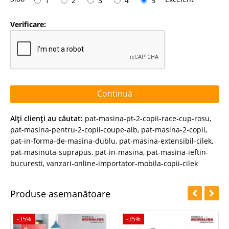
1
2
3
4
5
Verificare:
Continuă
Alţi clienţi au căutat:
pat-masina-pt-2-copii-race-cup-rosu
,
pat-masina-pentru-2-copii-coupe-alb
,
pat-masina-2-copii
,
pat-in-forma-de-masina-dublu
,
pat-masina-extensibil-cilek
,
pat-masinuta-suprapus
,
pat-in-masina
,
pat-masina-ieftin-
bucuresti
,
vanzari-online-importator-mobila-copii-cilek
Produse asemanătoare
-35%
-35%