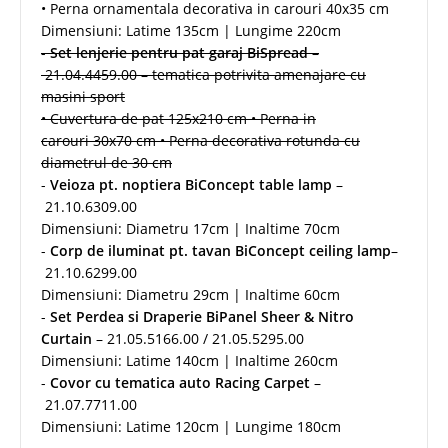
• Perna ornamentala decorativa in carouri 40x35 cm
Dimensiuni: Latime 135cm | Lungime 220cm
-
Set lenjerie pentru pat garaj BiSpread
–
21.04.4459.00 – tematica potrivita amenajare cu
masini sport
• Cuvertura de pat 125x210 cm • Perna in
carouri 30x70 cm • Perna decorativa rotunda cu
diametrul de 30 cm
-
Veioza pt. noptiera BiConcept table lamp
–
21.10.6309.00
Dimensiuni: Diametru 17cm | Inaltime 70cm
-
Corp de iluminat pt. tavan BiConcept
ceiling lamp
–
21.10.6299.00
Dimensiuni: Diametru 29cm | Inaltime 60cm
-
Set Perdea si Draperie BiPanel Sheer & Nitro
Curtain
– 21.05.5166.00 / 21.05.5295.00
Dimensiuni: Latime 140cm | Inaltime 260cm
-
Covor cu tematica auto Racing Carpet
–
21.07.7711.00
Dimensiuni: Latime 120cm | Lungime 180cm