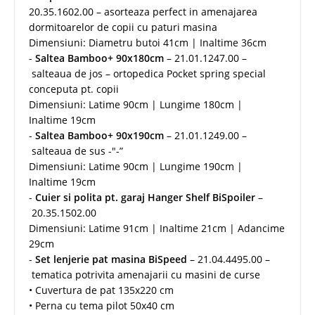
20.35.1602.00 – asorteaza perfect in amenajarea
dormitoarelor de copii cu paturi masina
Dimensiuni: Diametru butoi 41cm | Inaltime 36cm
-
Saltea Bamboo+ 90x180cm
– 21.01.1247.00 –
salteaua de jos – ortopedica Pocket spring special
conceputa pt. copii
Dimensiuni: Latime 90cm | Lungime 180cm |
Inaltime 19cm
-
Saltea Bamboo+ 90x190cm
– 21.01.1249.00 –
salteaua de sus -"-”
Dimensiuni: Latime 90cm | Lungime 190cm |
Inaltime 19cm
-
Cuier si polita pt. garaj Hanger Shelf BiSpoiler
–
20.35.1502.00
Dimensiuni: Latime 91cm | Inaltime 21cm | Adancime
29cm
-
Set lenjerie pat masina BiSpeed
– 21.04.4495.00 –
tematica potrivita amenajarii cu masini de curse
• Cuvertura de pat 135x220 cm
• Perna cu tema pilot 50x40 cm