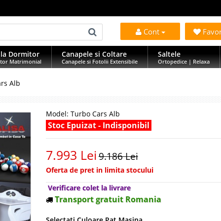
Cont
Favo
la Dormitor
Canapele si Coltare
Saltele
tor Matrimonial
Canapele si Fotolii Extensibile
Ortopedice | Relaxa
rs Alb
Model:
Turbo Cars Alb
Stoc Epuizat - Indisponibil
7.993 Lei
9.186 Lei
Oferta de pret in limita stocului
Verificare colet la livrare
Transport gratuit Romania
Selectati Culoare Pat Masina