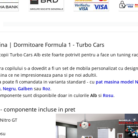
na | Dormitoare Formula 1 - Turbo Cars
pii Turbo Cars Alb este foarte potrivit pentru a face un tuning rad
opilului s-a dovedit a fi un set de mobila personalizat cu desig
ina ce ne impresioneaza pana si pe noi adultii.
 poate fi comandata in varianta standard - cu
pat masina model N
u
,
Negru
,
Galben
sau
Roz
.
componente sunt disponibile doar in culorile
Alb
si
Rosu
.
- componente incluse in pret
 Nitro GT
osu