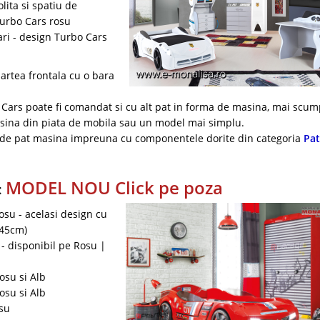
lita si spatiu de
Turbo Cars rosu
lari - design Turbo Cars
artea frontala cu o bara
o Cars poate fi comandat si cu alt pat in forma de masina, mai scu
asina din piata de mobila sau un model mai simplu.
ea de pat masina impreuna cu componentele dorite din categoria
Pat
MODEL NOU Click pe poza
:
osu - acelasi design cu
x45cm)
 - disponibil pe Rosu |
osu si Alb
osu si Alb
osu