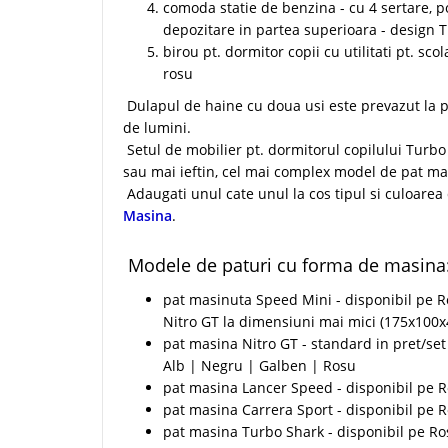
comoda statie de benzina - cu 4 sertare, po
depozitare in partea superioara - design 
birou pt. dormitor copii cu utilitati pt. sco
rosu
Dulapul de haine cu doua usi este prevazut la p
de lumini.
Setul de mobilier pt. dormitorul copilului Turb
sau mai ieftin, cel mai complex model de pat m
Adaugati unul cate unul la cos tipul si culoar
Masina
.
Modele de paturi cu forma de masina
pat masinuta Speed Mini - disponibil pe R
Nitro GT la dimensiuni mai mici (175x100
pat masina Nitro GT - standard in pret/set
Alb | Negru | Galben | Rosu
pat masina Lancer Speed - disponibil pe R
pat masina Carrera Sport - disponibil pe R
pat masina Turbo Shark - disponibil pe R