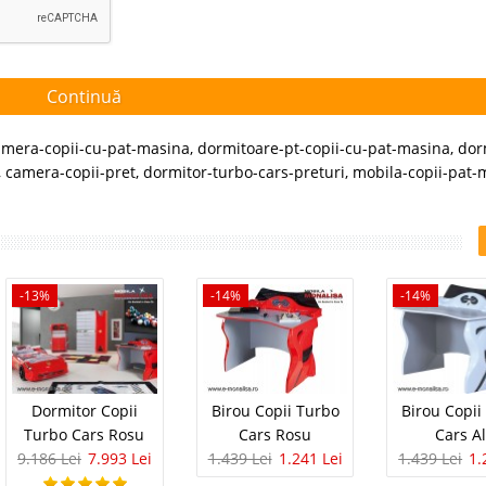
Continuă
amera-copii-cu-pat-masina
,
dormitoare-pt-copii-cu-pat-masina
,
dor
,
camera-copii-pret
,
dormitor-turbo-cars-preturi
,
mobila-copii-pat-
-13%
-14%
-14%
Dormitor Copii
Birou Copii Turbo
Birou Copii
Turbo Cars Rosu
Cars Rosu
Cars A
9.186 Lei
7.993 Lei
1.439 Lei
1.241 Lei
1.439 Lei
1.