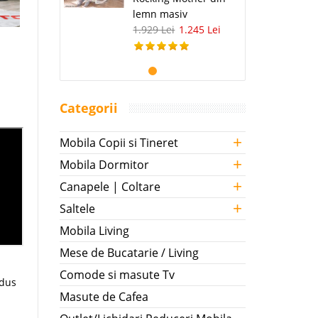
lemn masiv
1.929 Lei
1.245 Lei
Categorii
+
Mobila Copii si Tineret
+
Mobila Dormitor
+
Canapele | Coltare
+
Saltele
Mobila Living
Mese de Bucatarie / Living
Comode si masute Tv
odus
Masute de Cafea