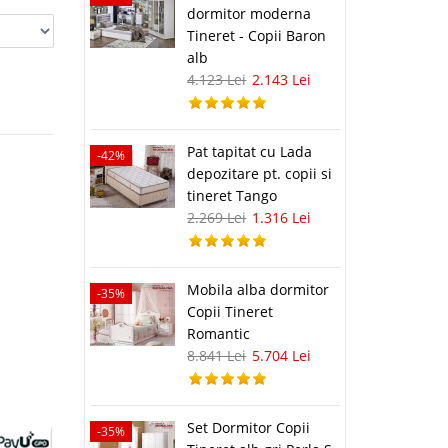
dormitor moderna
Tineret - Copii Baron
alb
4.123 Lei
2.143 Lei
Pat tapitat cu Lada
-42%
depozitare pt. copii si
tineret Tango
2.269 Lei
1.316 Lei
Mobila alba dormitor
-35%
Copii Tineret
Romantic
8.841 Lei
5.704 Lei
Set Dormitor Copii
-35%