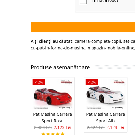
Alţi clienţi au căutat:
camera-completa-copii
,
set-c
cu-pat-in-forma-de-masina
,
magazin-mobila-online
Produse asemanătoare
-12%
-12%
Pat Masina Carrera
Pat Masina Carrera
Sport Rosu
Sport Alb
2.424 Lei
2.123 Lei
2.424 Lei
2.123 Lei