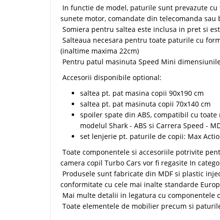
In functie de model, paturile sunt prevazute cu 
sunete motor, comandate din telecomanda sau 
Somiera pentru saltea este inclusa in pret si est
Salteaua necesara pentru toate paturile cu for
(inaltime maxima 22cm)
Pentru patul masinuta Speed Mini dimensiunile 
Accesorii disponibile optional:
saltea pt. pat masina copii 90x190 cm
saltea pt. pat masinuta copii 70x140 cm
spoiler spate din ABS, compatibil cu toate 
modelul Shark - ABS si Carrera Speed - M
set lenjerie pt. paturile de copii: Max Acti
Toate componentele si accesoriile potrivite pen
camera copil Turbo Cars vor fi regasite In categ
Produsele sunt fabricate din MDF si plastic injec
conformitate cu cele mai inalte standarde Europ
Mai multe detalii in legatura cu componentele de
Toate elementele de mobilier precum si paturile