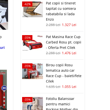
Pat copii si tineret
-42%
tapitat cu somiera
rabatabila si lada
Enzo
2.288 Lei
1.327 Lei
mp
Pat Masina Race Cup
-35%
Carbed Rosu pt. copii
uri
- Oferta Pret Cilek
2.288 Lei
1.476 Lei
Birou copii Rosu
-35%
tematica auto car
Race Cup - baieti/fete
Cilek
1.635 Lei
1.055 Lei
Fotoliu Balansoar
-35%
pentru mamici
Rocking Mother din