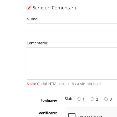
Scrie un Comentariu
Nume:
Comentariu:
Nota:
Codul HTML este citit ca simplu text!
Slab
1
2
3
Evaluare:
Verificare: