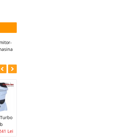
mitor-
masina
-14%
-14%
Comoda Copii
 Turbo
Comoda Copii
Turbo Cars Alb
lb
Turbo Cars Rosu
2.186 Lei
1.882 Lei
241 Lei
2.186 Lei
1.882 Lei