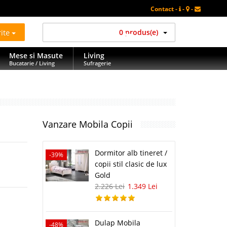
Contact -
-
-
rite
0 produs(e)
Mese si Masute
Living
Bucatarie / Living
Sufragerie
Vanzare Mobila Copii
Dormitor alb tineret /
-39%
copii stil clasic de lux
Gold
2.226 Lei
1.349 Lei
Dulap Mobila
-48%