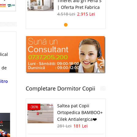
Tineret alb gri Perla S
| Oferta Pret Fabrica
4.518 Lei
2.915 Lei
ical
n de
itro
Completare Dormitor Copii
Saltea pat Copii
-36%
Ortopedica BAMBOO+
Cilek Antialergica❤️
281 Lei
181 Lei