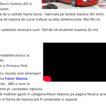
faruri, lumina LED si
buton.
e de o calitate foarte buna - fabricata pe lamele elastice din lemn.
ma de masina de curse trebuie sa aiba dimensiunile: 90x190 cm
saltelutei necesare sunt: 70x140 cm (inaltime maxima 20 cm)
modelele (inclus la
DF)
on si Princess Pink
tru reusita unei amenajari
oria
Paturi Masina
.
tat - ABS si sunt in
ene pt. sanatatea copilului.
 mobilier gasiti in categoria Paturi Masina, pe pagina fiecarui pr
 in forma de masina pot fi comandate si separat.