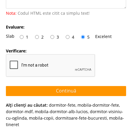
Nota:
Codul HTML este citit ca simplu text!
Evaluare:
Slab
Excelent
1
2
3
4
5
Verificare:
Continuă
Alţi clienţi au căutat:
dormitor-fete
,
mobila-dormitor-fete
,
dormitor-mdf
,
mobila-dormitor-alb-lucios
,
dormitor-visiniu-
cu-oglinda
,
mobila-copii
,
dormitoare-fete-bucuresti
,
mobila-
tineret