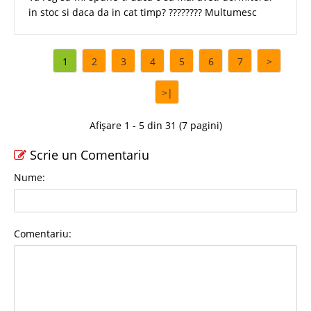
in stoc si daca da in cat timp? ???????? Multumesc
1
2
3
4
5
6
7
>
>|
Afișare 1 - 5 din 31 (7 pagini)
Scrie un Comentariu
Nume:
Comentariu: